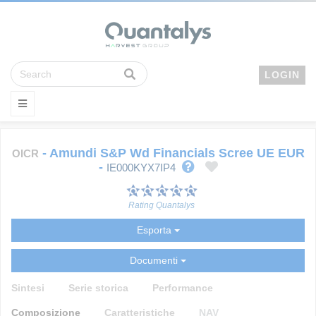
LOGIN
-
Amundi S&P Wd Financials Scree UE EUR
OICR
-
IE000KYX7IP4
Rating Quantalys
Esporta
Documenti
Sintesi
Serie storica
Performance
Composizione
Caratteristiche
NAV