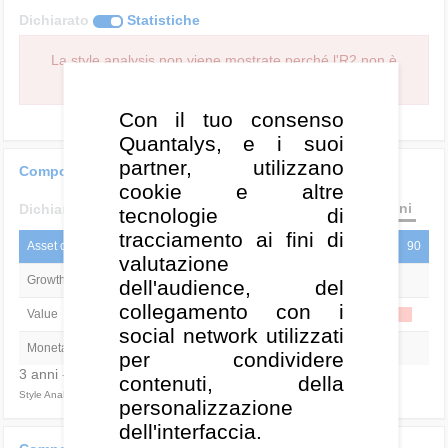
Dichiarato
Statistiche
La style analysis non viene mostrate perché l'R2 non è
abbastanza alto.
Con il tuo consenso
Quantalys, e i suoi
partner, utilizzano
Composizione media per stile
cookie e altre
3 anni
Dichiarato
Statistiche
tecnologie di
tracciamento ai fini di
Asset class
0
45
90
valutazione
Growth
15,1%
dell'audience, del
collegamento con i
Value
85,0%
social network utilizzati
Monetario
-
per condividere
3 anni - R² = 75,6
contenuti, della
Style Analysis al : 30/06/2026
personalizzazione
dell'interfaccia.