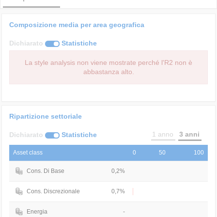
Composizione media per area geografica
Dichiarato
Statistiche
La style analysis non viene mostrate perché l'R2 non è
abbastanza alto.
Ripartizione settoriale
1 anno
3 anni
Dichiarato
Statistiche
Asset class
0
50
100
Cons. Di Base
0,2%
Cons. Discrezionale
0,7%
Energia
-