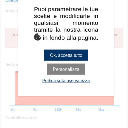
Composizione rolling
Puoi parametrare le tue
Area geografica
scelte e modificarle in
qualsiasi momento
tramite la nostra icona
La style analysis non viene mostrata perché la serie storica
in fondo alla pagina.
non è sufficiente.
Ok, accetta tutto
Settoriale
Personalizza
Politica sulla riservatezza
Set
Nov
2026
Mar
Mag
Capitalizzazione