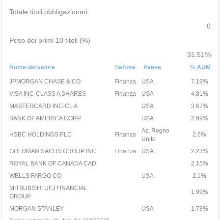
Totale titoli obbligazionari
0
Peso dei primi 10 titoli (%)
31.51%
Nome del valore
Settore
Paese
% AUM
JPMORGAN CHASE & CO
Finanza
USA
7.19%
VISA INC-CLASS A SHARES
Finanza
USA
4.81%
MASTERCARD INC-CL A
USA
3.67%
BANK OF AMERICA CORP
USA
2.99%
Az. Regno
HSBC HOLDINGS PLC
Finanza
2.6%
Unito
GOLDMAN SACHS GROUP INC
Finanza
USA
2.23%
ROYAL BANK OF CANADA CAD
2.15%
WELLS FARGO CO
USA
2.1%
MITSUBISHI UFJ FINANCIAL
1.99%
GROUP
MORGAN STANLEY
USA
1.78%